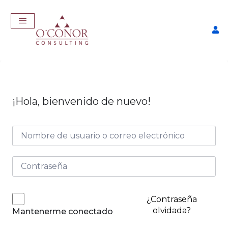
¡Hola, bienvenido de nuevo!
EmpleaTech: Entrevistas &
Negociación
$
175,00
+
ADD
¿Contraseña
olvidada?
Mantenerme conectado