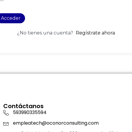
Acceder
¿No tienes una cuenta?
Regístrate ahora
Contáctanos
593990335594
empleatech@oconorconsulting.com