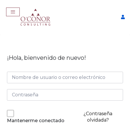
¡Hola, bienvenido de nuevo!
EmpleaTech: Entrevistas &
Negociación
$
175,00
+
ADD
¿Contraseña
olvidada?
Mantenerme conectado