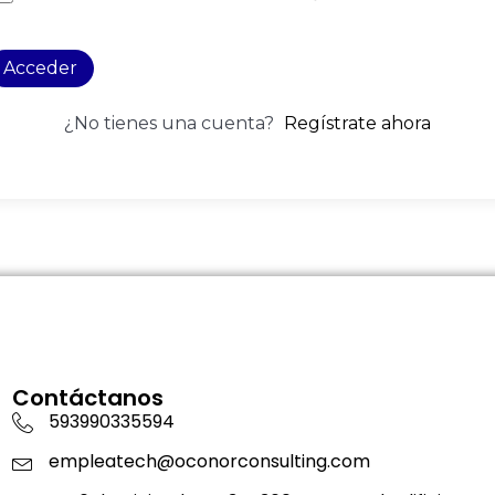
Acceder
¿No tienes una cuenta?
Regístrate ahora
Contáctanos
593990335594
empleatech@oconorconsulting.com