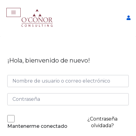
¡Hola, bienvenido de nuevo!
EmpleaTech: LinkedIn &
Marca Personal
$
175,00
+
ADD
¿Contraseña
olvidada?
Mantenerme conectado