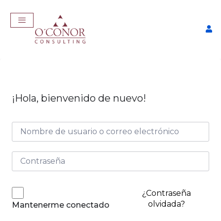
¡Hola, bienvenido de nuevo!
EmpleaTech: LinkedIn &
Marca Personal
$
175,00
+
ADD
¿Contraseña
olvidada?
Mantenerme conectado