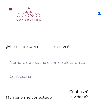
¡Hola, bienvenido de nuevo!
EmpleaTech: Entrevistas &
Negociación
$
175,00
+
ADD
¿Contraseña
olvidada?
Mantenerme conectado