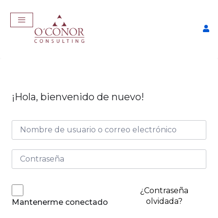
¡Hola, bienvenido de nuevo!
EmpleaTech: Curriculum
Pro
$
175,00
+
ADD
¿Contraseña
olvidada?
Mantenerme conectado