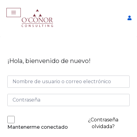
¡Hola, bienvenido de nuevo!
EmpleaTech: Entrevistas &
Negociación
$
175,00
+
ADD
¿Contraseña
olvidada?
Mantenerme conectado