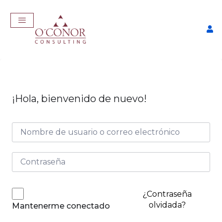
¡Hola, bienvenido de nuevo!
EmpleaTech: Entrevistas &
Negociación
$
175,00
+
ADD
¿Contraseña
olvidada?
Mantenerme conectado