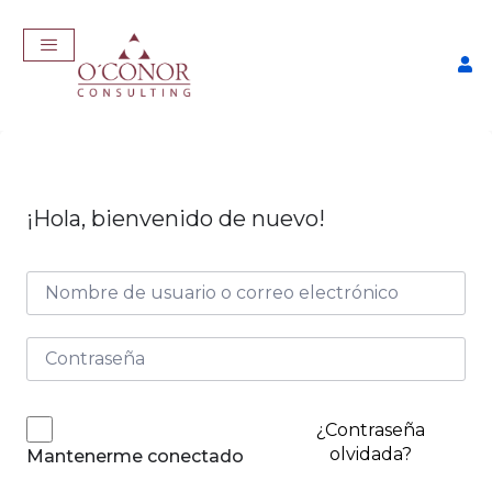
¡Hola, bienvenido de nuevo!
EmpleaTech: Curriculum
Pro
$
175,00
+
ADD
¿Contraseña
olvidada?
Mantenerme conectado