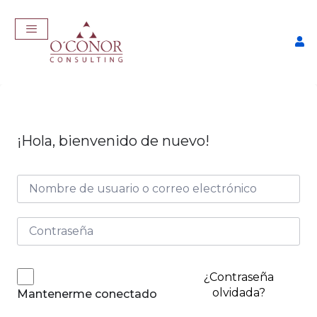
¡Hola, bienvenido de nuevo!
EmpleaTech: LinkedIn &
Marca Personal
$
175,00
+
ADD
¿Contraseña
olvidada?
Mantenerme conectado