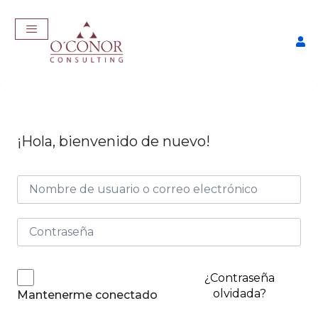
¡Hola, bienvenido de nuevo!
EmpleaTech: Job Master
$
457,00
+
ADD
¿Contraseña
olvidada?
Mantenerme conectado