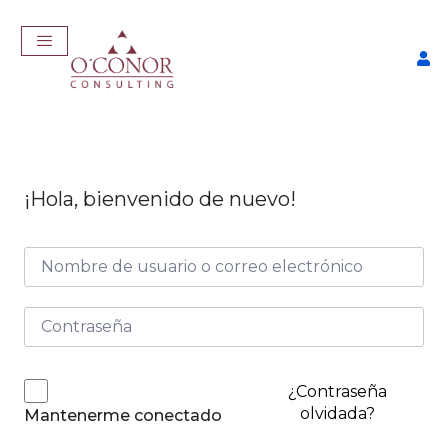
¡Hola, bienvenido de nuevo!
EmpleaTech: Curriculum
Pro
$
175,00
+
ADD
¿Contraseña
olvidada?
Mantenerme conectado