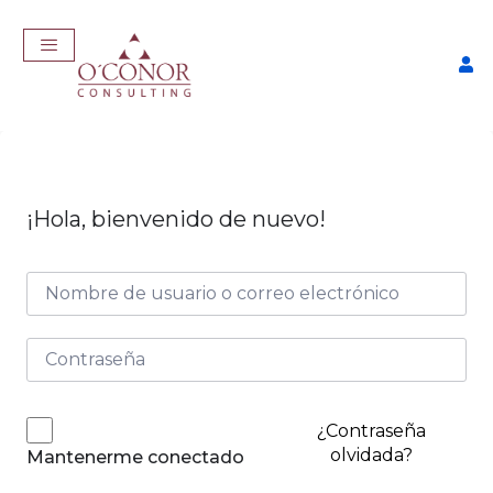
¡Hola, bienvenido de nuevo!
EmpleaTech: LinkedIn &
Marca Personal
$
175,00
+
ADD
¿Contraseña
olvidada?
Mantenerme conectado