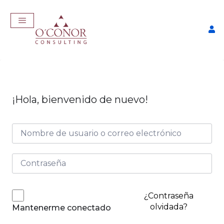
¡Hola, bienvenido de nuevo!
EmpleaTech: Entrevistas &
Negociación
$
175,00
+
ADD
¿Contraseña
olvidada?
Mantenerme conectado