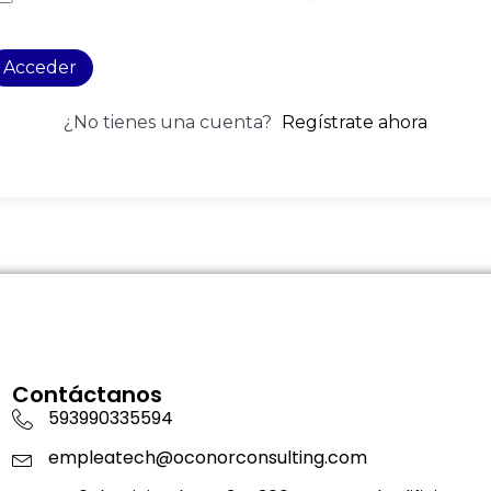
Acceder
¿No tienes una cuenta?
Regístrate ahora
Contáctanos
593990335594
empleatech@oconorconsulting.com