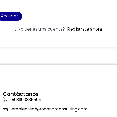
Acceder
¿No tienes una cuenta?
Regístrate ahora
Contáctanos
593990335594
empleatech@oconorconsulting.com