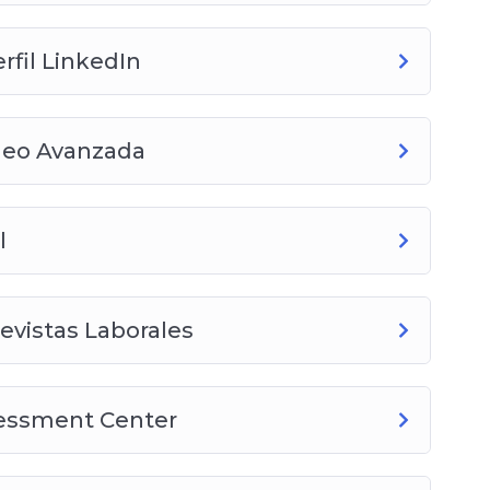
rfil LinkedIn
leo Avanzada
l
evistas Laborales
sessment Center