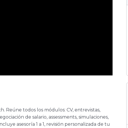
 Reúne todos los módulos: CV, entrevistas,
gociación de salario, assessments, simulaciones,
luye asesoría 1 a 1, revisión personalizada de tu