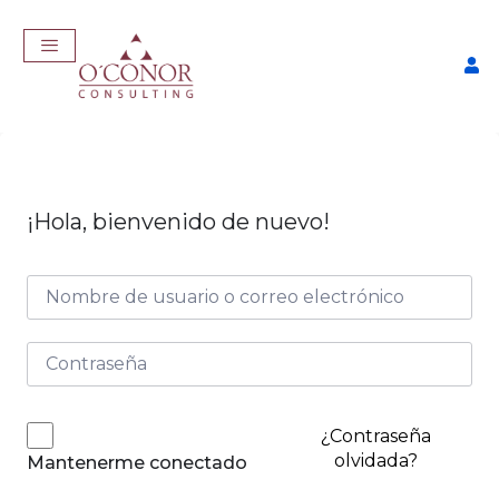
¡Hola, bienvenido de nuevo!
Taller Consigue Trabajo con
IA
$
57,00
+
ADD
¿Contraseña
olvidada?
Mantenerme conectado