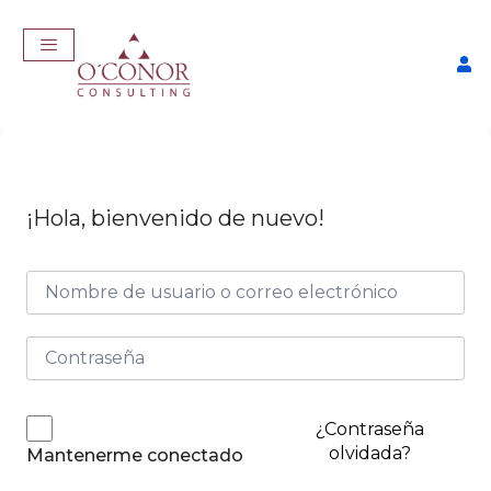
¡Hola, bienvenido de nuevo!
EmpleaTech: Job Master
$
457,00
+
ADD
¿Contraseña
olvidada?
Mantenerme conectado