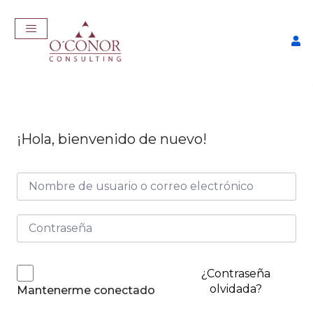
¡Hola, bienvenido de nuevo!
EmpleaTech: Job Master
$
457,00
+
ADD
¿Contraseña
olvidada?
Mantenerme conectado