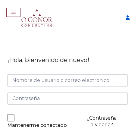
¡Hola, bienvenido de nuevo!
EmpleaTech: Entrevistas &
Negociación
$
175,00
+
ADD
¿Contraseña
olvidada?
Mantenerme conectado