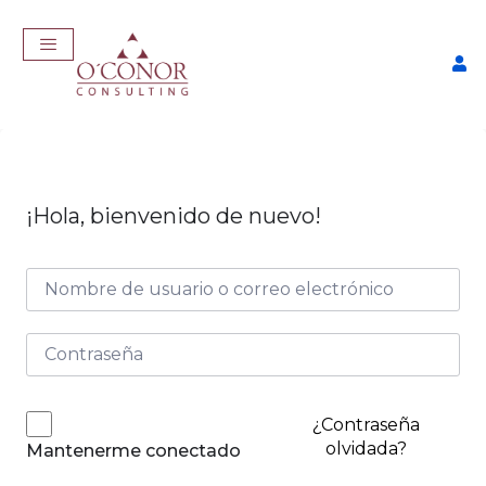
¡Hola, bienvenido de nuevo!
EmpleaTech: Entrevistas &
Negociación
$
175,00
+
ADD
¿Contraseña
olvidada?
Mantenerme conectado