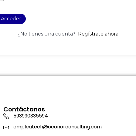
Acceder
¿No tienes una cuenta?
Regístrate ahora
Contáctanos
593990335594
empleatech@oconorconsulting.com