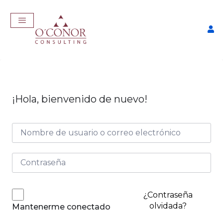
¡Hola, bienvenido de nuevo!
EmpleaTech: Curriculum
Pro
$
175,00
+
ADD
¿Contraseña
olvidada?
Mantenerme conectado