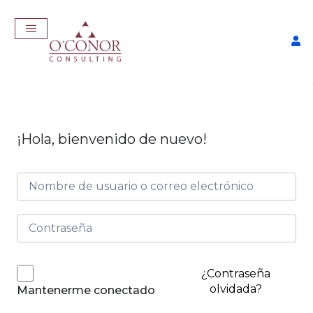
¡Hola, bienvenido de nuevo!
EmpleaTech: LinkedIn &
Marca Personal
$
175,00
+
ADD
¿Contraseña
olvidada?
Mantenerme conectado