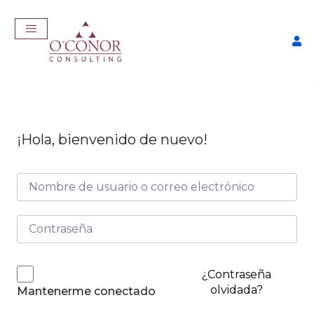
¡Hola, bienvenido de nuevo!
EmpleaTech: Entrevistas &
Negociación
$
175,00
+
ADD
¿Contraseña
olvidada?
Mantenerme conectado