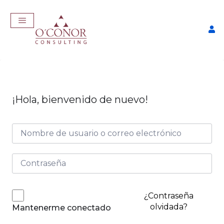
¡Hola, bienvenido de nuevo!
Taller Consigue Trabajo con
IA
$
57,00
+
ADD
¿Contraseña
olvidada?
Mantenerme conectado