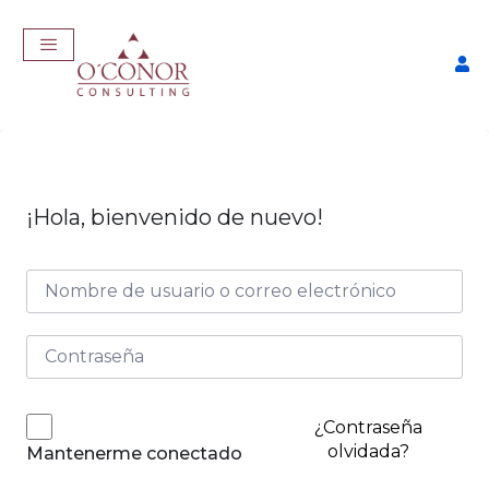
¡Hola, bienvenido de nuevo!
EmpleaTech: Curriculum
Pro
$
175,00
+
ADD
¿Contraseña
olvidada?
Mantenerme conectado