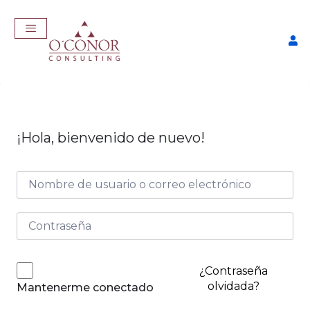
¡Hola, bienvenido de nuevo!
EmpleaTech: LinkedIn &
Marca Personal
$
175,00
+
ADD
¿Contraseña
olvidada?
Mantenerme conectado