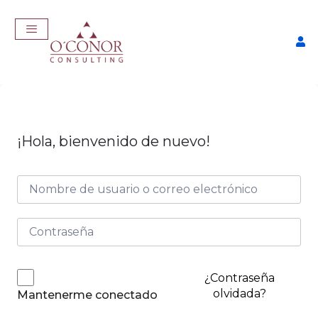
¡Hola, bienvenido de nuevo!
EmpleaTech: Job Master
$
457,00
+
ADD
¿Contraseña
olvidada?
Mantenerme conectado