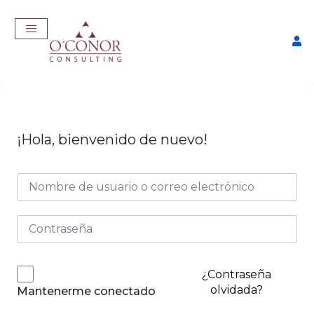
¡Hola, bienvenido de nuevo!
EmpleaTech: LinkedIn &
Marca Personal
$
175,00
+
ADD
¿Contraseña
olvidada?
Mantenerme conectado