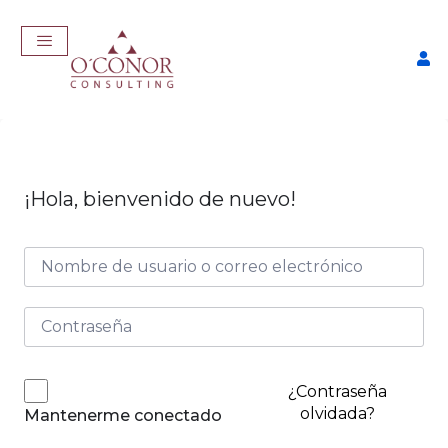
¡Hola, bienvenido de nuevo!
EmpleaTech: Entrevistas &
Negociación
$
175,00
+
ADD
¿Contraseña
olvidada?
Mantenerme conectado