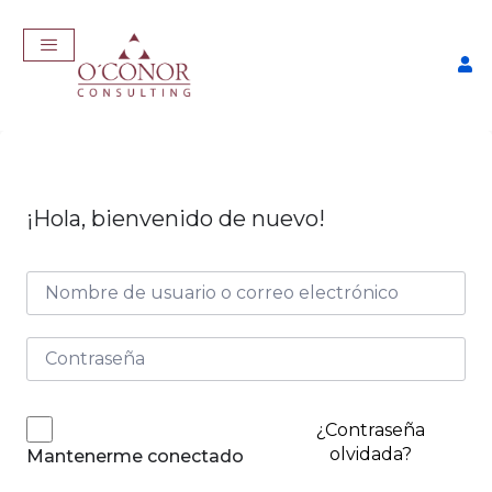
¡Hola, bienvenido de nuevo!
EmpleaTech: Job Master
$
457,00
+
ADD
¿Contraseña
olvidada?
Mantenerme conectado