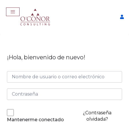
¡Hola, bienvenido de nuevo!
Taller Consigue Trabajo con
IA
$
57,00
+
ADD
¿Contraseña
olvidada?
Mantenerme conectado