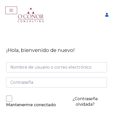
¡Hola, bienvenido de nuevo!
EmpleaTech: Entrevistas &
Negociación
$
175,00
+
ADD
¿Contraseña
olvidada?
Mantenerme conectado