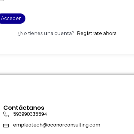
Acceder
¿No tienes una cuenta?
Regístrate ahora
Contáctanos
593990335594
empleatech@oconorconsulting.com