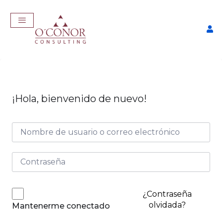
¡Hola, bienvenido de nuevo!
Taller Consigue Trabajo con
IA
$
57,00
+
ADD
¿Contraseña
olvidada?
Mantenerme conectado