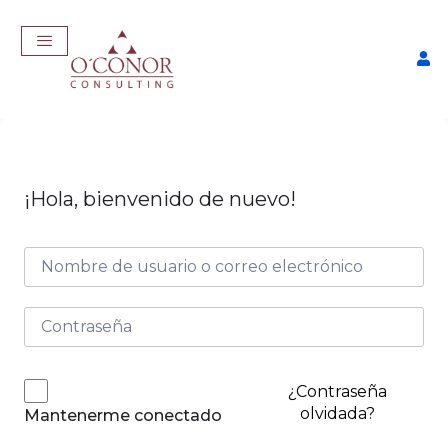
¡Hola, bienvenido de nuevo!
EmpleaTech: Curriculum
Pro
$
175,00
+
ADD
¿Contraseña
olvidada?
Mantenerme conectado