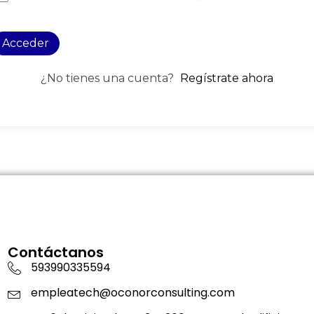
Acceder
¿No tienes una cuenta?
Regístrate ahora
Contáctanos
593990335594
empleatech@oconorconsulting.com