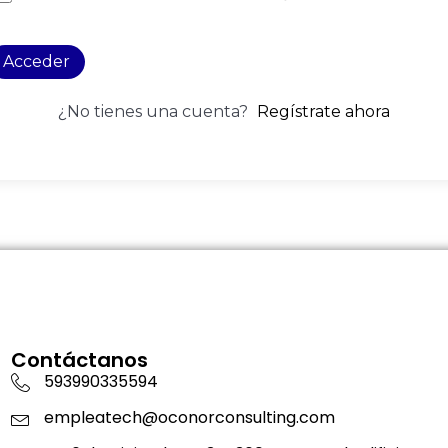
Acceder
¿No tienes una cuenta?
Regístrate ahora
Contáctanos
593990335594
empleatech@oconorconsulting.com