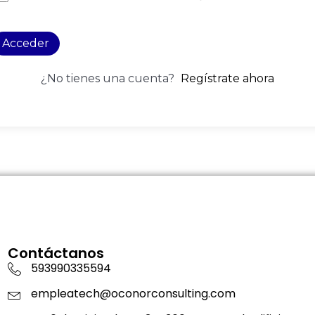
Acceder
¿No tienes una cuenta?
Regístrate ahora
Contáctanos
593990335594
empleatech@oconorconsulting.com