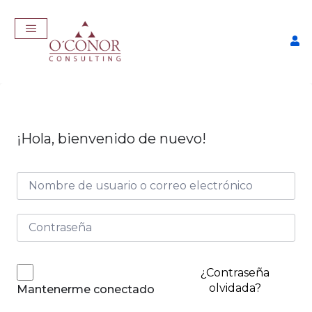
¡Hola, bienvenido de nuevo!
EmpleaTech: Curriculum
Pro
$
175,00
+
ADD
¿Contraseña
olvidada?
Mantenerme conectado