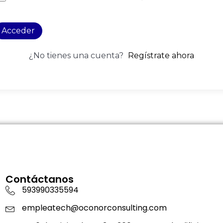
Acceder
¿No tienes una cuenta?
Regístrate ahora
Contáctanos
593990335594
empleatech@oconorconsulting.com