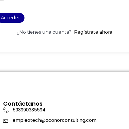
Acceder
¿No tienes una cuenta?
Regístrate ahora
Contáctanos
593990335594
empleatech@oconorconsulting.com