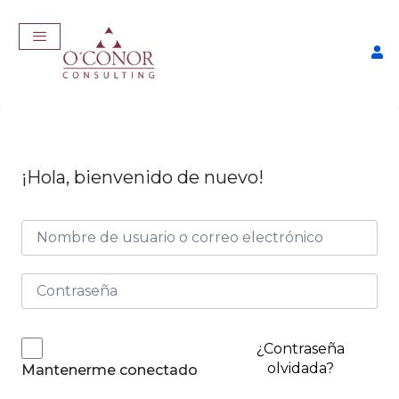
¡Hola, bienvenido de nuevo!
EmpleaTech: Job Master
$
457,00
+
ADD
¿Contraseña
olvidada?
Mantenerme conectado