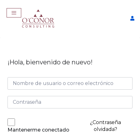
¡Hola, bienvenido de nuevo!
EmpleaTech: Entrevistas &
Negociación
$
175,00
+
ADD
¿Contraseña
olvidada?
Mantenerme conectado