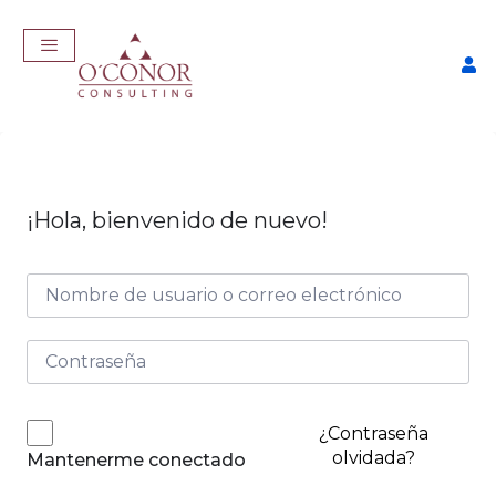
¡Hola, bienvenido de nuevo!
EmpleaTech: Job Master
$
457,00
+
ADD
¿Contraseña
olvidada?
Mantenerme conectado