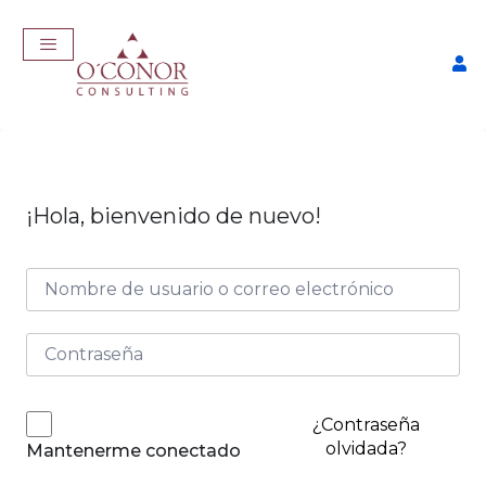
¡Hola, bienvenido de nuevo!
EmpleaTech: LinkedIn &
Marca Personal
$
175,00
+
ADD
¿Contraseña
olvidada?
Mantenerme conectado